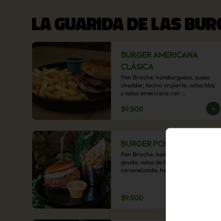
LA GUARIDA DE LAS BU
BURGER AMERICANA
CLÁSICA
Pan Brioche, hamburguesa, queso 
cheddar, tocino crujiente, salsa bbq 
y salsa americana con 
acompañamiento de papas fritas.
$9.500
BURGER POBRE
Pan Brioche, hamburguesa, queso 
gouda, salsa de la casa, cebolla 
caramelizada, huevo frito, y papa 
hilo, acompañado de papas fritas.
$9.500