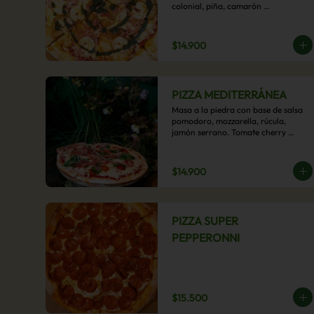
colonial, piña, camarón 
ecuatoriano, esta sabrosa pizza 
termina con un toque de pesto 
casero.
$14.900
PIZZA MEDITERRÁNEA
Masa a la piedra con base de salsa 
pomodoro, mozzarella, rúcula, 
jamón serrano. Tomate cherry 
confitado y oliva.
$14.900
PIZZA SUPER
PEPPERONNI
$15.500