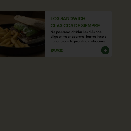
LOS SANDWICH
CLÁSICOS DE SIEMPRE
No podemos olvidar los clásicos, 
elige entre chacarero, barros luco o 
italiano con la proteína a elección: 
mechada, pollo o hamburguesa con 
$9.900
acompañamiento de papas fritas.