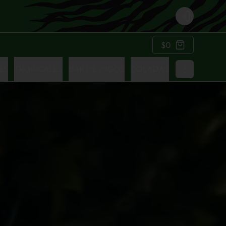
Login
$0
ES
TROPICALES
BAR DE JUGOS
COLADAS
PARA COMPA