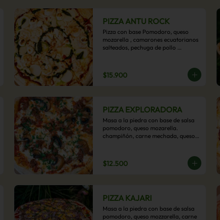
PIZZA ANTU ROCK
Pizza con base Pomodoro, queso 
mozarella , camarones ecuatorianos 
salteados, pechuga de pollo 
palmitos, queso crema, esta sabrosa 
pizza termina con un toque de pesto 
casero.
$15.900
PIZZA EXPLORADORA
Masa a la piedra con base de salsa 
pomodoro, queso mozarella. 
champiñón, carne mechada, queso 
azul y toques de perejil. ¡Explora su 
sabor!
$12.500
PIZZA KAJARI
Masa a la piedra con base de salsa 
pomodoro, queso mozzarella, carne 