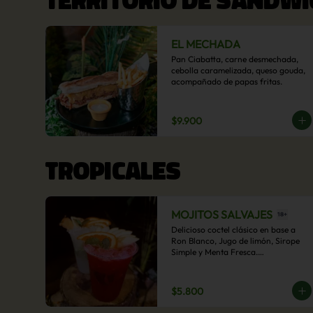
EL MECHADA
Pan Ciabatta, carne desmechada, 
cebolla caramelizada, queso gouda, 
acompañado de papas fritas.
$9.900
TROPICALES
MOJITOS SALVAJES
Delicioso coctel clásico en base a 
Ron Blanco, Jugo de limón, Sirope 
Simple y Menta Fresca.

Opcional: Frambuesa, Frutilla, Piña, 
Mango, Maracuyá, Chirimoya.
$5.800