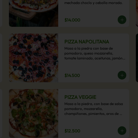
mechada choclo y cebolla morada.
$14.000
PIZZA NAPOLITANA
Masa a la piedra con base de 
pomodoro, queso mozzarella, 
tomate laminado, aceitunas, jamón 
colonial, orégano y aceite de oliva.
$14.500
PIZZA VEGGIE
Masa a la piedra, con base de salsa 
pomodoro, mozzarella, 
champiñones, pimientos, aros de 
cebolla, cherry confitado y aceituna.
$12.500