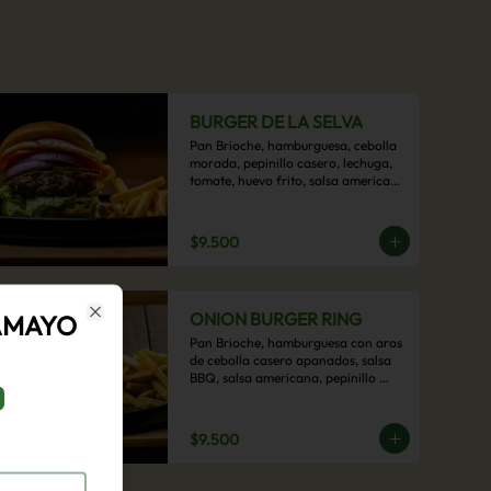
BURGER DE LA SELVA
Pan Brioche, hamburguesa, cebolla 
morada, pepinillo casero, lechuga, 
tomate, huevo frito, salsa americana 
con acompañamiento de papas 
fritas.
$9.500
ONION BURGER RING
AMAYO
Close
Pan Brioche, hamburguesa con aros 
de cebolla casero apanados, salsa 
BBQ, salsa americana, pepinillo 
artesanal, tocino y nuestra exquisita 
e imperdible salsa cheddar con 
acompañamiento de papas fritas.
$9.500