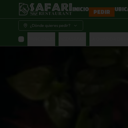
INICIO
UBIC
PEDIR
¿Dónde quieres pedir?
PRINCIPALES
PIZZASAFARI
LA GUARIDA DE 