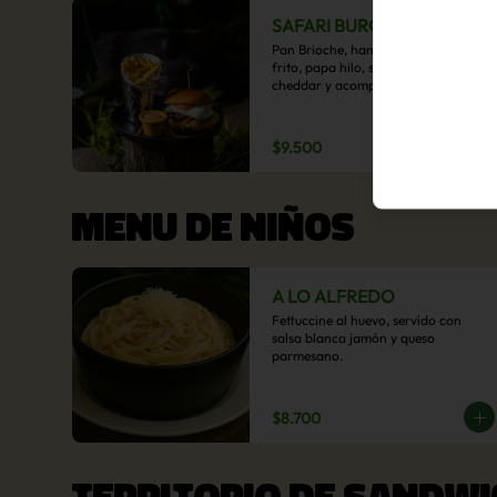
SAFARI BURGER
Pan Brioche, hamburguesa, huevo 
frito, papa hilo, salsa de queso 
cheddar y acompañamiento de 
papas fritas.
$9.500
MENU DE NIÑOS
A LO ALFREDO
Fettuccine al huevo, servido con 
salsa blanca jamón y queso 
parmesano.
$8.700
TERRITORIO DE SANDWI