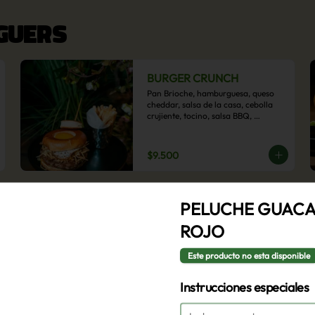
RGUERS
BURGER CRUNCH
Pan Brioche, hamburguesa, queso 
cheddar, salsa de la casa, cebolla 
crujiente, tocino, salsa BBQ, 
acompañado de papas fritas
$9.500
BURGER VEGGIE
PELUCHE GUAC
Pan brioche, hamburguesa de 
ROJO
poroto negro, rúcula, tomate 
laminado, lechuga, champiñón ostra 
y cebolla morada en aros, 
Este producto no esta disponible
acompañado de papas fritas.
$9.500
Instrucciones especiales