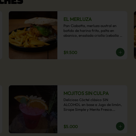
EL MERLUZA
Pan Ciabatta, merluza austral en 
batido de harina frito, palta en 
abanico, ensalada criolla (cebolla 
morada, ají y cilantro) y mayo 
acevichada con acompañamiento 
de papas fritas.
$9.500
MOJITOS SIN CULPA
Delicioso Cóctel clásico SIN 
ALCOHOL en base a Jugo de limón, 
Sirope Simple y Menta Fresca.

Opcional: Frambuesa, Frutilla, Piña, 
Mango, Maracuyá, Chirimoya.
$5.000