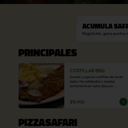
Acumula
Saf
Regístrate, gana puntos 
PRINCIPALES
COSTILLAR BBQ
Suaves y jugosas costillas de cerdo 
baby ribs adobadas y asadas 
lentamente en salsa bbq con 
acompañamiento a  elección: 
Pastelera de choclo, Quinotto, Puré 
tradicional, Puré picante, Verduras 
$15.900
salteadas, Papas parmentier, Papas 
fritas, Arroz blanco.
PIZZASAFARI