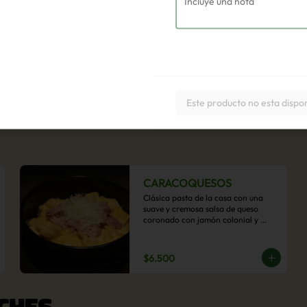
Este producto no esta dispo
CARACOQUESOS
Clásica pasta de la casa con una 
suave y cremosa salsa de queso 
coronado con jamón colonial y 
queso parmesano.
$6.500
CHES