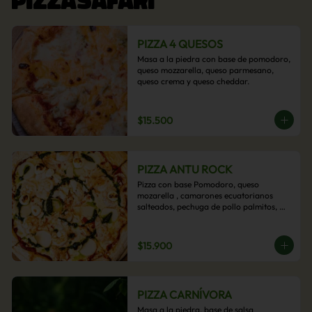
PIZZA 4 QUESOS
Masa a la piedra con base de pomodoro, 
queso mozzarella, queso parmesano, 
queso crema y queso cheddar.
$15.500
PIZZA ANTU ROCK
Pizza con base Pomodoro, queso 
mozarella , camarones ecuatorianos 
salteados, pechuga de pollo palmitos, 
queso crema, esta sabrosa pizza termina 
con un toque de pesto casero.
$15.900
PIZZA CARNÍVORA
Masa a la piedra, base de salsa 