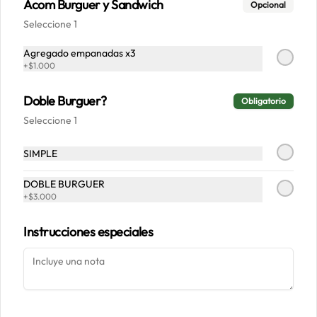
Acom Burguer y Sandwich
Opcional
Seleccione 1
Conócenos
Agregado empanadas x3
+
$1.000
Despacho
Doble Burguer?
Términos y condiciones
Obligatorio
Seleccione 1
Política de privacidad
Redes sociales
SIMPLE
Instagram
DOBLE BURGUER
+
$3.000
Facebook
Instrucciones especiales
Mi cuenta
Pedir
Iniciar sesión