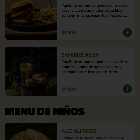
Pan Brioche, hamburguesa con aros de 
cebolla casero apanados, salsa BBQ, 
salsa americana, pepinillo artesanal, 
tocino y nuestra exquisita e imperdible 
salsa cheddar con acompañamiento de 
papas fritas.
$9.500
SAFARI BURGER
Pan Brioche, hamburguesa, huevo frito, 
papa hilo, salsa de queso cheddar y 
acompañamiento de papas fritas.
$9.500
MENU DE NIÑOS
A LO ALFREDO
Fettuccine al huevo, servido con salsa 