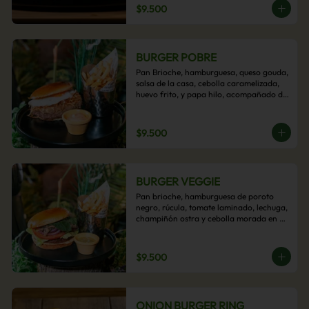
$9.500
BURGER POBRE
Pan Brioche, hamburguesa, queso gouda, 
salsa de la casa, cebolla caramelizada, 
huevo frito, y papa hilo, acompañado de 
papas fritas.
$9.500
BURGER VEGGIE
Pan brioche, hamburguesa de poroto 
negro, rúcula, tomate laminado, lechuga, 
champiñón ostra y cebolla morada en 
aros, acompañado de papas fritas.
$9.500
ONION BURGER RING