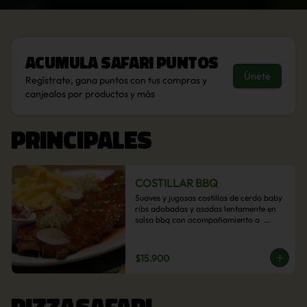
Acumula
Safari Puntos
Únete
Regístrate, gana puntos con tus compras y
canjealos por productos y más
PRINCIPALES
COSTILLAR BBQ
Suaves y jugosas costillas de cerdo baby 
ribs adobadas y asadas lentamente en 
salsa bbq con acompañamiento a  
elección: Pastelera de choclo, Quinotto, 
Puré tradicional, Puré picante, Verduras 
salteadas, Papas parmentier, Papas 
$15.900
fritas, Arroz blanco.
PIZZASAFARI