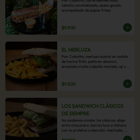
Pan Ciabatta, carne desmechada, 
cebolla caramelizada, queso gouda, 
acompañado de papas fritas.
$9.900
EL MERLUZA
Pan Ciabatta, merluza austral en batido 
de harina frito, palta en abanico, 
ensalada criolla (cebolla morada, ají y 
cilantro) y mayo acevichada con 
acompañamiento de papas fritas.
$9.500
LOS SANDWICH CLÁSICOS
DE SIEMPRE
No podemos olvidar los clásicos, elige 
entre chacarero, barros luco o italiano 
con la proteína a elección: mechada, 
pollo o hamburguesa con 