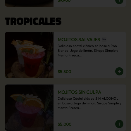
$9.900
acompañamiento de papas fritas.
TROPICALES
MOJITOS SALVAJES
Delicioso coctel clásico en base a Ron 
Blanco, Jugo de limón, Sirope Simple y 
Menta Fresca.

Opcional: Frambuesa, Frutilla, Piña, 
Mango, Maracuyá, Chirimoya.
$5.800
MOJITOS SIN CULPA
Delicioso Cóctel clásico SIN ALCOHOL 
en base a Jugo de limón, Sirope Simple y 
Menta Fresca.

Opcional: Frambuesa, Frutilla, Piña, 
Mango, Maracuyá, Chirimoya.
$5.000