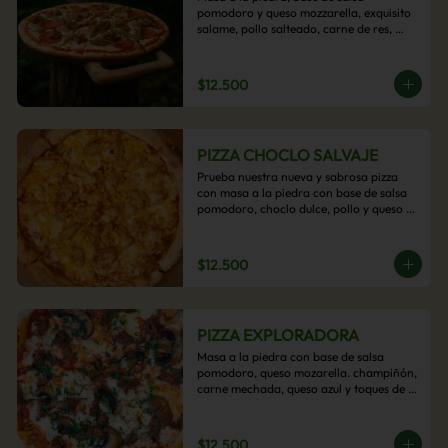
pomodoro y queso mozzarella, exquisito 
salame, pollo salteado, carne de res, 
pimientos asados y cebolla carameliza.
$12.500
PIZZA CHOCLO SALVAJE
Prueba nuestra nueva y sabrosa pizza 
con masa a la piedra con base de salsa 
pomodoro, choclo dulce, pollo y queso 
mozzarella derretido. Un sabor Salvaje
$12.500
PIZZA EXPLORADORA
Masa a la piedra con base de salsa 
pomodoro, queso mozarella. champiñón, 
carne mechada, queso azul y toques de 
perejil. ¡Explora su sabor!
$12.500